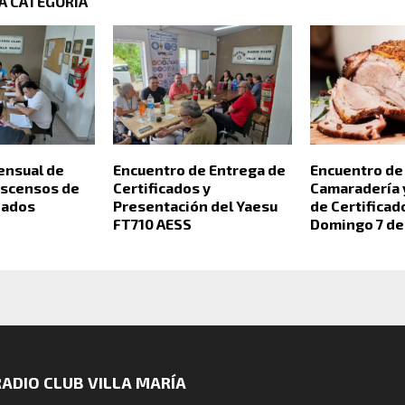
A CATEGORÍA
nsual de
Encuentro de Entrega de
Encuentro de
 ascensos de
Certificados y
Camaradería 
nados
Presentación del Yaesu
de Certificad
FT710 AESS
Domingo 7 de
RADIO CLUB VILLA MARÍA