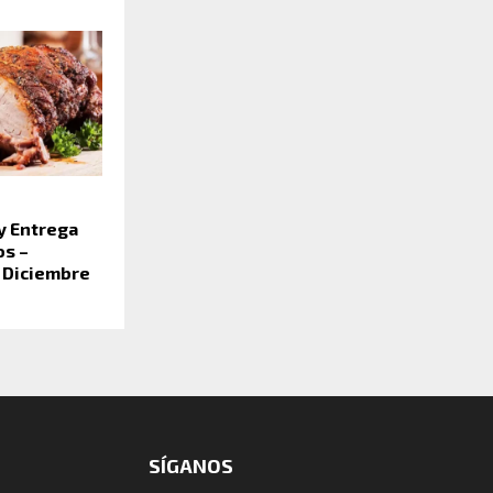
y Entrega
os –
 Diciembre
SÍGANOS